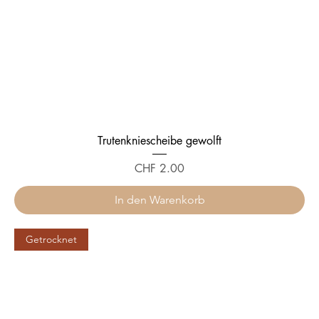
m
m
Trutenkniescheibe gewolft
Preis
CHF 2.00
In den Warenkorb
Getrocknet