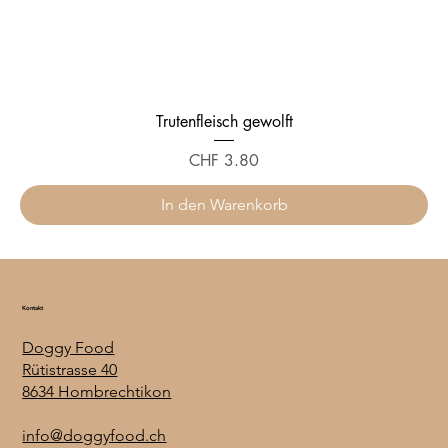
Trutenfleisch gewolft
Preis
CHF 3.80
In den Warenkorb
Kontakt
Doggy Food
Rütistrasse 40
8634 Hombrechtikon
info@doggyfood.ch