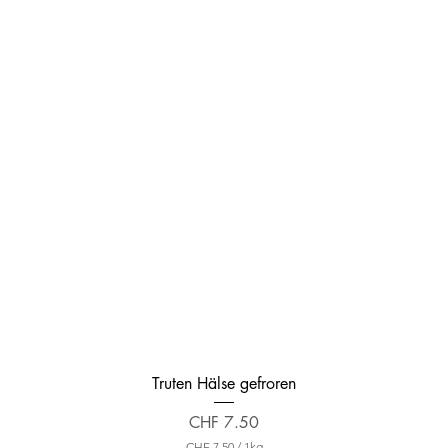
Truten Hälse gefroren
Preis
CHF 7.50
CHF 7.50
/
1kg