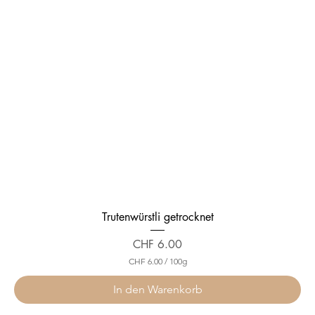
Trutenwürstli getrocknet
Preis
CHF 6.00
CHF 6.00
/
100g
C
H
In den Warenkorb
F