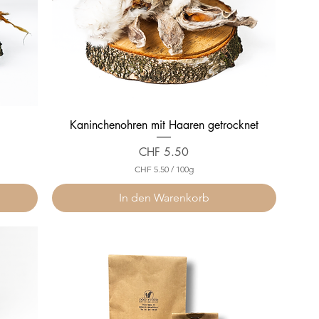
Kaninchenohren mit Haaren getrocknet
Preis
CHF 5.50
CHF 5.50
/
100g
C
H
In den Warenkorb
F
5
.
5
0
p
r
o
1
0