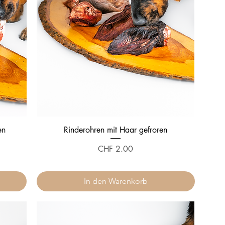
en
Rinderohren mit Haar gefroren
Preis
CHF 2.00
In den Warenkorb