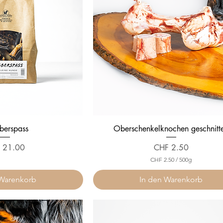
berspass
Oberschenkelknochen geschnitt
Preis
 21.00
CHF 2.50
CHF 2.50
/
500g
C
H
 Warenkorb
In den Warenkorb
F
2
.
5