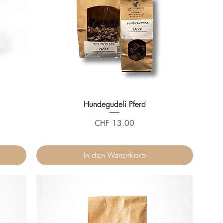
0
G
r
a
m
m
Hundegudeli Pferd
Preis
CHF 13.00
In den Warenkorb