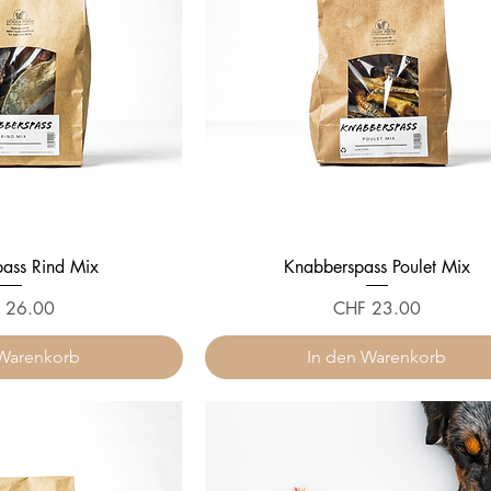
1
1
0
0
0
0
G
G
r
r
a
a
m
m
m
m
ass Rind Mix
Knabberspass Poulet Mix
Preis
 26.00
CHF 23.00
 Warenkorb
In den Warenkorb