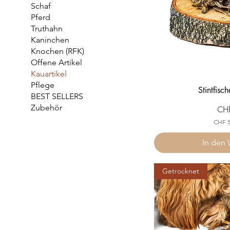
Schaf
Pferd
Truthahn
Kaninchen
Knochen (RFK)
Offene Artikel
Kauartikel
Pflege
Stintfisc
BEST SELLERS
Zubehör
Prei
CH
CHF 5
In den
Getrocknet