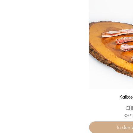
Kalbss
Prei
CH
CHF 
In den