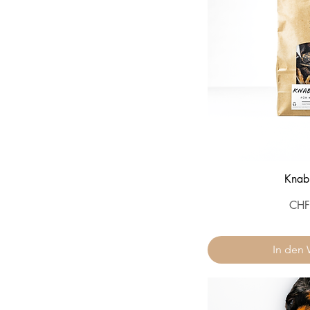
Knab
Preis
CHF
In den