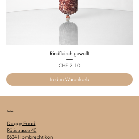
Rindfleisch gewolft
Preis
CHF 2.10
In den Warenkorb
Kontakt
Doggy Food
Rütistrasse 40
8634 Hombrechtikon