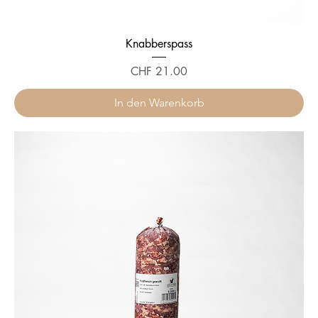
Knabberspass
Preis
CHF 21.00
In den Warenkorb