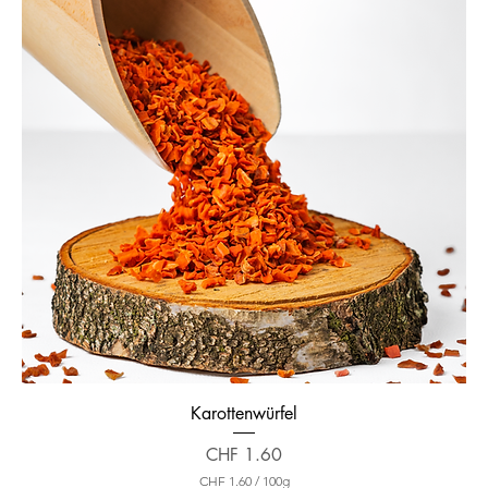
Karottenwürfel
Preis
CHF 1.60
CHF 1.60
/
100g