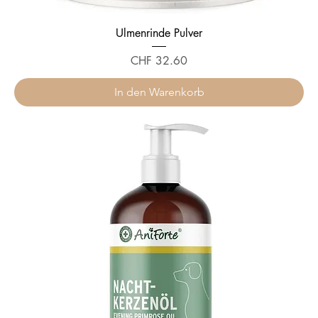
Ulmenrinde Pulver
Preis
CHF 32.60
In den Warenkorb