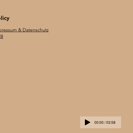
licy
pressum & Datenschutz
B
00:00 / 03:58