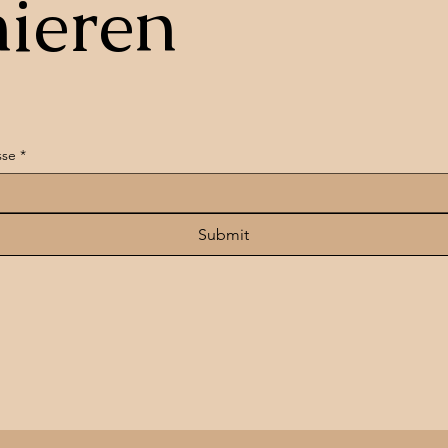
ieren
sse
*
Submit