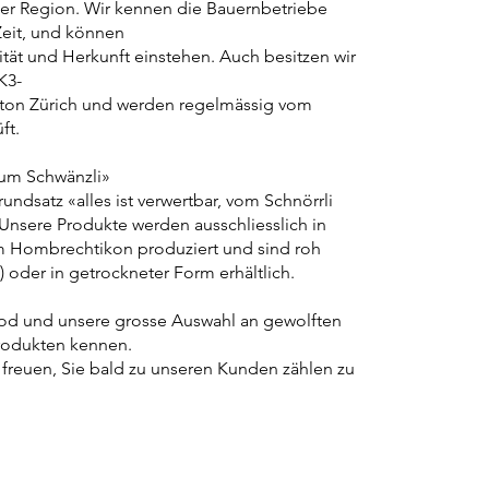
der Region. Wir kennen die Bauernbetriebe
Zeit, und können
ität und Herkunft einstehen. Auch besitzen wir
K3-
nton Zürich und werden regelmässig vom
ft.
zum Schwänzli»
undsatz «alles ist verwertbar, vom Schnörrli
Unsere Produkte werden ausschliesslich in
m Hombrechtikon produziert und sind roh
) oder in getrockneter Form erhältlich.
od und unsere grosse Auswahl an gewolften
rodukten kennen.
 freuen, Sie bald zu unseren Kunden zählen zu