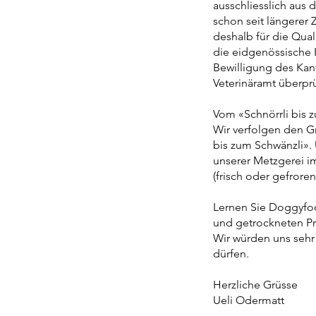
ausschliesslich aus 
schon seit längerer 
deshalb für die Qual
die eidgenössische 
Bewilligung des Ka
Veterinäramt überprü
Vom «Schnörrli bis 
Wir verfolgen den Gr
bis zum Schwänzli». 
unserer Metzgerei i
(frisch oder gefroren
Lernen Sie Doggyfo
und getrockneten P
Wir würden uns sehr
dürfen.
Herzliche Grüsse​
Ueli Odermatt