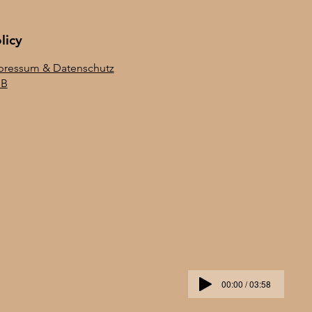
licy
pressum & Datenschutz
B
00:00 / 03:58