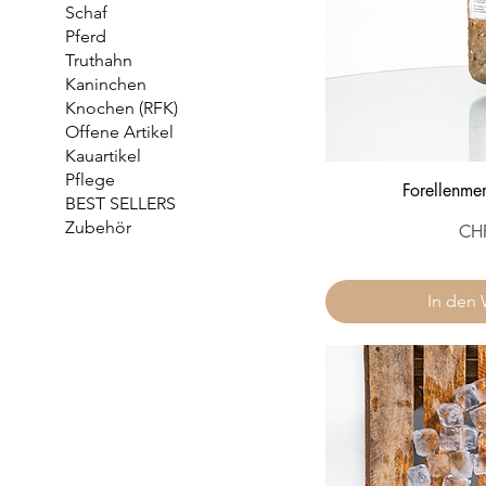
Schaf
Pferd
Truthahn
Kaninchen
Knochen (RFK)
Offene Artikel
Kauartikel
Pflege
Forellenme
BEST SELLERS
Zubehör
Prei
CH
In den