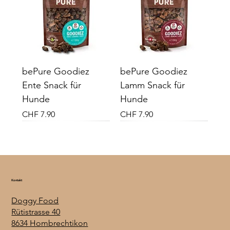
bePure Goodiez
bePure Goodiez
Ente Snack für
Lamm Snack für
Hunde
Hunde
Preis
Preis
CHF 7.90
CHF 7.90
Neu
Neu
Vital Plus
Vital Plus
Kontakt
Doggy Food
Rütistrasse 40
bePure Goodiez
Krill Öl Plus - 100 %
VITAMIN D3 K2 MK7
Seealgen Pulver
Kurkuma Pulver 60g
Am Chef sini Mischig
Ananas Würfel 200g
bePure Goodiez
Vitamin B Komplex
Bitterstoff Tröpfli
Ingver Pulver 50g im
Darmharmonie 500g
Cranberris 200g
Papaya Würfel 200g
8634 Hombrechtikon