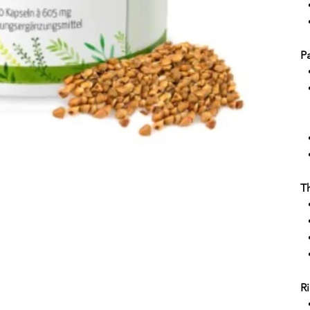
P
Th
Ri