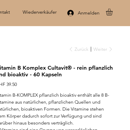
ntakt
Wiederverkäufer
Anmelden
Zurück
Weiter
itamin B Komplex Cultavit® - rein pflanzlich
nd bioaktiv - 60 Kapseln
is
HF 39.50
itamin B-KOMPLEX pflanzlich bioaktiv enthält alle 8 B-
itamine aus natürlichen, pflanzlichen Quellen und
atürlichen, bioaktiven Formen. Die Vitamine stehen
em Körper dadurch sofort zur Verfügung und sind
arüber hinaus besonders verträglich.
-Vitamine sind eine Gruppe von wasserlöslichen