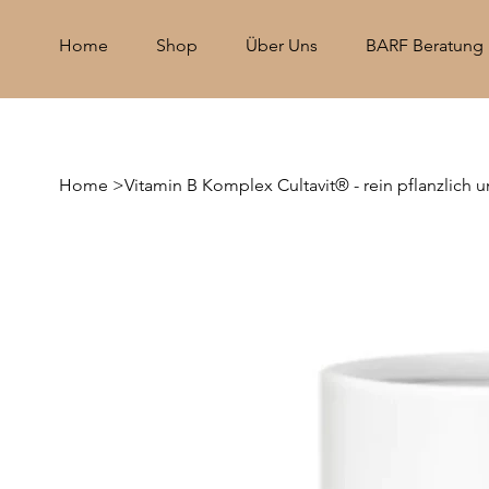
Home
Shop
Über Uns
BARF Beratung
Home
>
Vitamin B Komplex Cultavit® - rein pflanzlich u