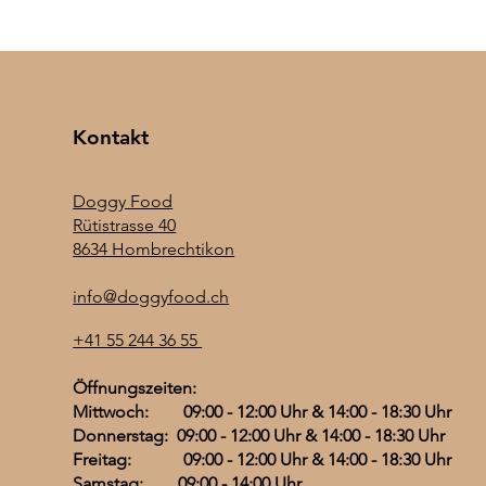
Kontakt
Doggy Food
Rütistrasse 40
8634 Hombrechtikon
Krill Öl Plus - 100 % pures
Seealgen Pulver
Am Chef sini Mischig 500g
Vitamin 
Ingver P
Cranberr
info@doggyfood.ch
Superba™ Krill Öl mit Astaxanthin -
pflanzli
Preis
Preis
Preis
Preis
CHF 3.00
CHF 9.00
CHF 6.00
CHF 3.50
+41 55 244 36 55
120 Kapseln
Preis
CHF 39.5
CHF 3.00
/
100g
C
Preis
CHF 56.50
H
Öffnungszeiten:
F
Mittwoch: 09:00 - 12:00 Uhr & 14:00 - 18:30 Uhr
Donnerstag: 09:00 - 12:00 Uhr & 14:00 - 18:30 Uhr
3
.
Freitag: 09:00 - 12:00 Uhr & 14:00 - 18:30 Uhr
0
Samstag: 09:00 - 14:00 Uhr
0