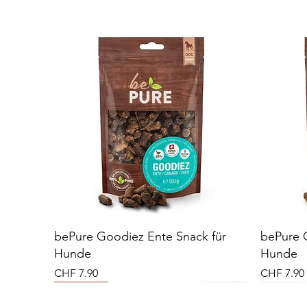
bePure Goodiez Ente Snack für
bePure 
Hunde
Hunde
Preis
Preis
CHF 7.90
CHF 7.90
Neu
Vital Plus