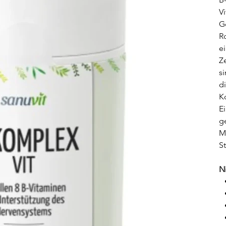
V
G
R
e
Z
s
d
K
E
g
M
S
Ni