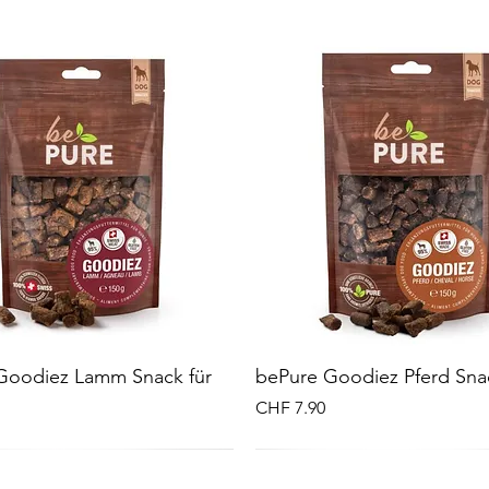
Goodiez Lamm Snack für
bePure Goodiez Pferd Sna
Preis
CHF 7.90
Neu