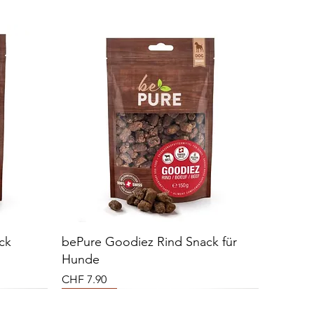
ck
bePure Goodiez Rind Snack für
Hunde
Preis
CHF 7.90
Vital Plus