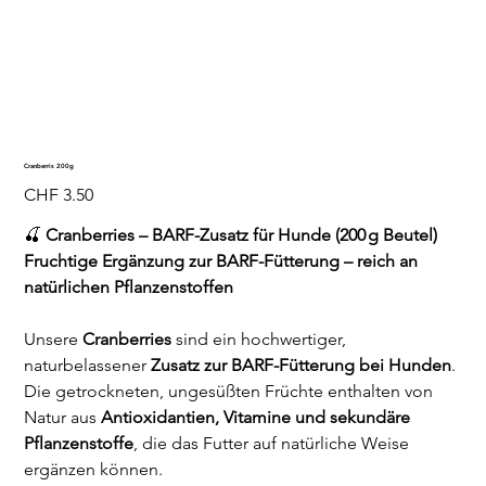
Cranberris 200g
Preis
CHF 3.50
🍒
Cranberries – BARF-Zusatz für Hunde (200 g Beutel)
Fruchtige Ergänzung zur BARF-Fütterung – reich an
natürlichen Pflanzenstoffen
Unsere
Cranberries
sind ein hochwertiger,
naturbelassener
Zusatz zur BARF-Fütterung bei Hunden
.
Die getrockneten, ungesüßten Früchte enthalten von
Natur aus
Antioxidantien, Vitamine und sekundäre
Pflanzenstoffe
, die das Futter auf natürliche Weise
ergänzen können.