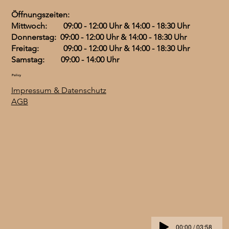
F
Preis
Preis
Preis
CHF 56.50
CHF 29.50
CHF 39.50
Öffnungszeiten:
3
Mittwoch: 09:00 - 12:00 Uhr & 14:00 - 18:30 Uhr
.
0
Donnerstag: 09:00 - 12:00 Uhr & 14:00 - 18:30 Uhr
0
Freitag: 09:00 - 12:00 Uhr & 14:00 - 18:30 Uhr
p
r
Samstag: 09:00 - 14:00 Uhr
o
1
Policy
0
0
Impressum & Datenschutz
G
AGB
r
a
m
m
00:00 / 03:58