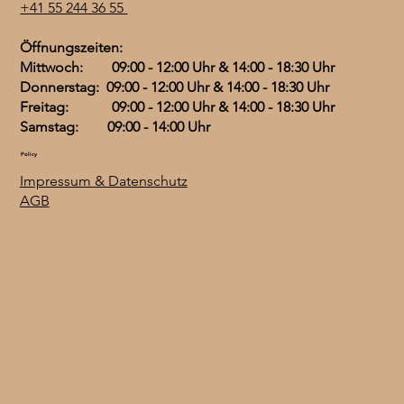
C
+41 55 244 36 55
120 Kapseln
IE - 30 ml Spray
bioaktiv - 60 Kapseln
Preis
CHF 7.90
H
F
Preis
Preis
Preis
CHF 56.50
CHF 29.50
CHF 39.50
Öffnungszeiten:
3
Mittwoch: 09:00 - 12:00 Uhr & 14:00 - 18:30 Uhr
.
0
Donnerstag: 09:00 - 12:00 Uhr & 14:00 - 18:30 Uhr
0
Freitag: 09:00 - 12:00 Uhr & 14:00 - 18:30 Uhr
p
r
Samstag: 09:00 - 14:00 Uhr
o
1
Policy
0
0
Impressum & Datenschutz
G
AGB
r
a
m
m