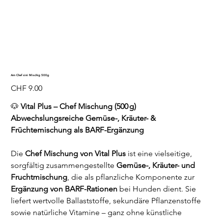
Am Chef sini Mischig 500g
Preis
CHF 9.00
🐶
Vital Plus – Chef Mischung (500 g)
Abwechslungsreiche Gemüse-, Kräuter- &
Früchtemischung als BARF-Ergänzung
Die
Chef Mischung von Vital Plus
ist eine vielseitige,
sorgfältig zusammengestellte
Gemüse-, Kräuter- und
Fruchtmischung
, die als pflanzliche Komponente zur
Ergänzung von BARF-Rationen
bei Hunden dient. Sie
liefert wertvolle Ballaststoffe, sekundäre Pflanzenstoffe
sowie natürliche Vitamine – ganz ohne künstliche