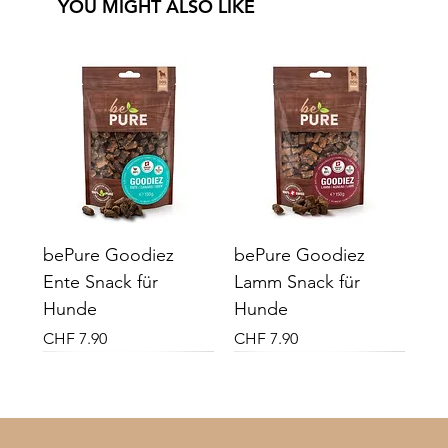
YOU MIGHT ALSO LIKE
bePure Goodiez
bePure Goodiez
Ente Snack für
Lamm Snack für
Hunde
Hunde
Preis
Preis
CHF 7.90
CHF 7.90
Neu
Neu
Vital Plus
Vital Plus