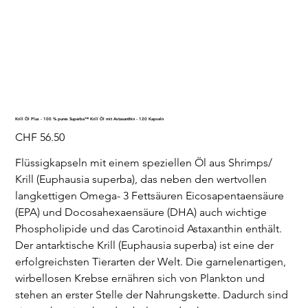
Krill Öl Plus - 100 % pures Superba™ Krill Öl mit Astaxanthin - 120 Kapseln
Preis
CHF 56.50
Flüssigkapseln mit einem speziellen Öl aus Shrimps/
Krill (Euphausia superba), das neben den wertvollen
langkettigen Omega- 3 Fettsäuren Eicosapentaensäure
(EPA) und Docosahexaensäure (DHA) auch wichtige
Phospholipide und das Carotinoid Astaxanthin enthält.
Der antarktische Krill (Euphausia superba) ist eine der
erfolgreichsten Tierarten der Welt. Die garnelenartigen,
wirbellosen Krebse ernähren sich von Plankton und
stehen an erster Stelle der Nahrungskette. Dadurch sind