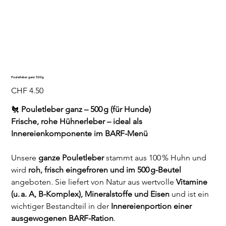
Pouletleber ganz 500g
Preis
CHF 4.50
🐔
Pouletleber ganz – 500 g (für Hunde)
Frische, rohe Hühnerleber – ideal als
Innereienkomponente im BARF-Menü
Unsere
ganze Pouletleber
stammt aus 100 % Huhn und
wird
roh, frisch eingefroren und im 500 g-Beutel
angeboten. Sie liefert von Natur aus wertvolle
Vitamine
(u. a. A, B-Komplex), Mineralstoffe und Eisen
und ist ein
wichtiger Bestandteil in der
Innereienportion einer
ausgewogenen BARF-Ration
.