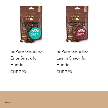
bePure Goodiez
bePure Goodiez
Ente Snack für
Lamm Snack für
Hunde
Hunde
Preis
Preis
CHF 7.90
CHF 7.90
Neu
Neu
Vital Plus
Vital Plus
Kontakt