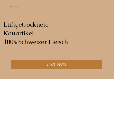
Knabberspass
Luftgetrocknete
Kauartikel
100% Schweizer Fleisch
SHOP NOW