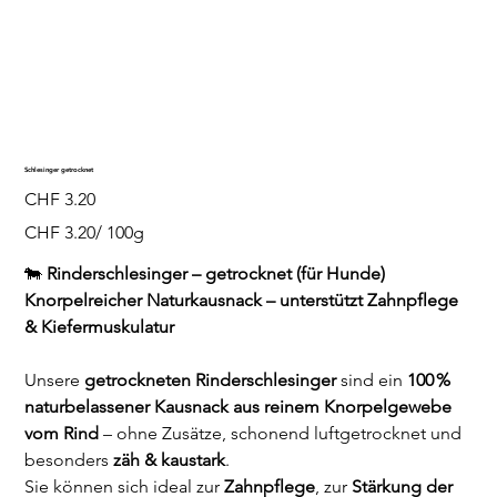
Schlesinger getrocknet
Preis
CHF 3.20
CHF 3.20
CHF 3.20/ 100g
pro
100
Gramm
🐄
Rinderschlesinger – getrocknet (für Hunde)
Knorpelreicher Naturkausnack – unterstützt Zahnpflege
& Kiefermuskulatur
Unsere
getrockneten Rinderschlesinger
sind ein
100 %
naturbelassener Kausnack aus reinem Knorpelgewebe
vom Rind
– ohne Zusätze, schonend luftgetrocknet und
besonders
zäh & kaustark
.
Sie können sich ideal zur
Zahnpflege
, zur
Stärkung der