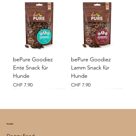
bePure Goodiez
bePure Goodiez
Ente Snack für
Lamm Snack für
Hunde
Hunde
Preis
Preis
CHF 7.90
CHF 7.90
Neu
Neu
Vital Plus
Vital Plus
Kontakt
Doggy Food