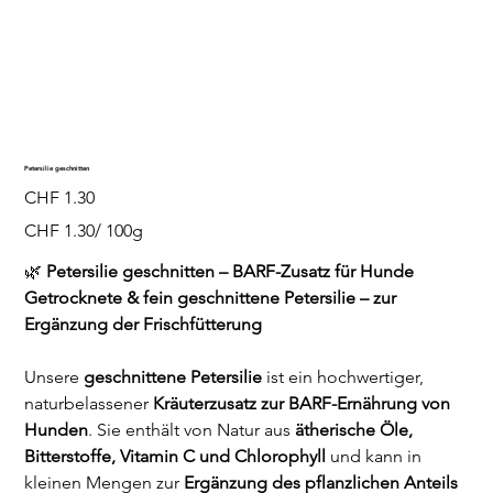
Petersilie geschnitten
Preis
CHF 1.30
CHF 1.30
CHF 1.30/ 100g
pro
100
Gramm
🌿
Petersilie geschnitten – BARF-Zusatz für Hunde
Getrocknete & fein geschnittene Petersilie – zur
Ergänzung der Frischfütterung
Unsere
geschnittene Petersilie
ist ein hochwertiger,
naturbelassener
Kräuterzusatz zur BARF-Ernährung von
Hunden
. Sie enthält von Natur aus
ätherische Öle,
Bitterstoffe, Vitamin C und Chlorophyll
und kann in
kleinen Mengen zur
Ergänzung des pflanzlichen Anteils