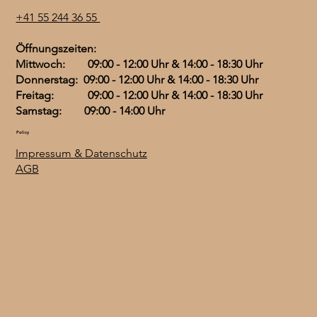
Öl mit Astaxanthin -
bioaktiv vegan - 1000
Hunde
pflanzlich und
Preis
Preis
Preis
CHF 3.00
/
100g
Preis
Preis
CHF 7.90
CHF 5.50
CHF 9.00
CHF 35.00
CHF 6.00
C
+41 55 244 36 55
120 Kapseln
IE - 30 ml Spray
bioaktiv - 60 Kapseln
Preis
CHF 7.90
H
F
Preis
Preis
Preis
CHF 56.50
CHF 29.50
CHF 39.50
Öffnungszeiten:
3
Mittwoch: 09:00 - 12:00 Uhr & 14:00 - 18:30 Uhr
.
0
Donnerstag: 09:00 - 12:00 Uhr & 14:00 - 18:30 Uhr
0
Freitag: 09:00 - 12:00 Uhr & 14:00 - 18:30 Uhr
p
r
Samstag: 09:00 - 14:00 Uhr
o
1
Policy
0
0
Impressum & Datenschutz
G
AGB
r
a
m
m