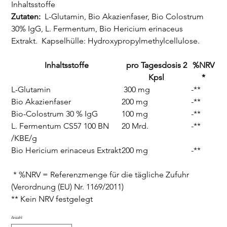
Inhaltsstoffe
Zutaten:
L-Glutamin, Bio Akazienfaser, Bio Colostrum
30% IgG, L. Fermentum, Bio Hericium erinaceus
Extrakt. Kapselhülle: Hydroxypropylmethylcellulose.
Inhaltsstoffe
pro Tagesdosis 2
%NRV
Kpsl
*
L-Glutamin
300 mg
-**
Bio Akazienfaser
200 mg
-**
Bio-Colostrum 30 % IgG
100 mg
-**
L. Fermentum CS57 100 BN
20 Mrd.
-**
/KBE/g
Bio Hericium erinaceus Extrakt
200 mg
-**
* %NRV = Referenzmenge für die tägliche Zufuhr
(Verordnung (EU) Nr. 1169/2011)
** Kein NRV festgelegt
Anzahl