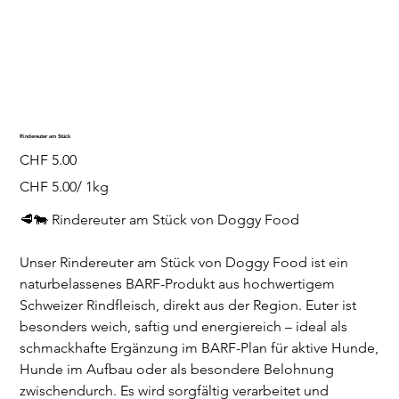
Rindereuter am Stück
Preis
CHF 5.00
CHF 5.00
CHF 5.00/ 1kg
pro
1
Kilogramm
🥩🐄 Rindereuter am Stück von Doggy Food
Unser Rindereuter am Stück von Doggy Food ist ein
naturbelassenes BARF-Produkt aus hochwertigem
Schweizer Rindfleisch, direkt aus der Region. Euter ist
besonders weich, saftig und energiereich – ideal als
schmackhafte Ergänzung im BARF-Plan für aktive Hunde,
Hunde im Aufbau oder als besondere Belohnung
zwischendurch. Es wird sorgfältig verarbeitet und