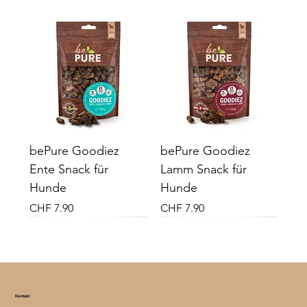
bePure Goodiez
bePure Goodiez
Ente Snack für
Lamm Snack für
Hunde
Hunde
Preis
Preis
CHF 7.90
CHF 7.90
Neu
Neu
Vital Plus
Vital Plus
Kontakt