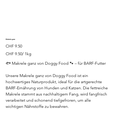
Makrele ganz
Preis
CHF 9.50
CHF 9.50
CHF 9.50/ 1kg
pro
1
Kilogramm
🐟 Makrele ganz von Doggy Food 🐾 – für BARF-Futter
Unsere Makrele ganz von Doggy Food ist ein
hochwertiges Naturprodukt, ideal für die artgerechte
BARF-Ernährung von Hunden und Katzen. Die fettreiche
Makrele stammt aus nachhaltigem Fang, wird fangfrisch
verarbeitet und schonend tiefgefroren, um alle
wichtigen Nährstoffe zu bewahren.