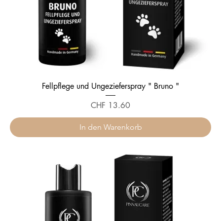
Fellpflege und Ungezieferspray " Bruno "
Preis
CHF 13.60
In den Warenkorb