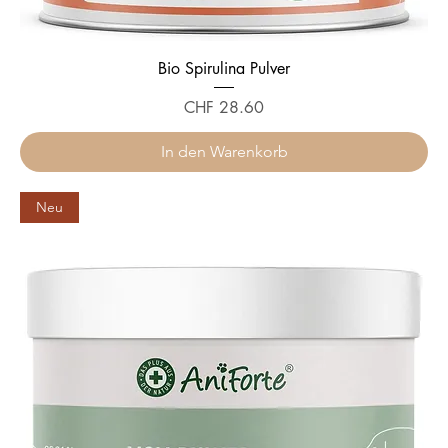
Bio Spirulina Pulver
Preis
CHF 28.60
In den Warenkorb
Neu