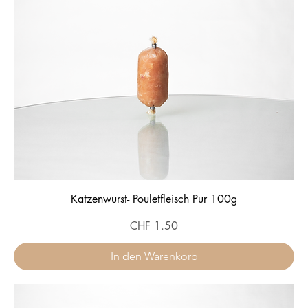
Katzenwurst- Pouletfleisch Pur 100g
Preis
CHF 1.50
In den Warenkorb