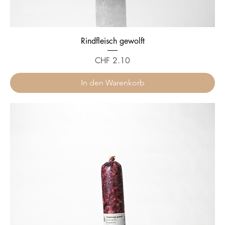
Rindfleisch gewolft
Preis
CHF 2.10
In den Warenkorb