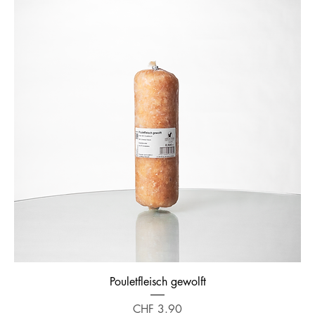
Pouletfleisch gewolft
Preis
CHF 3.90