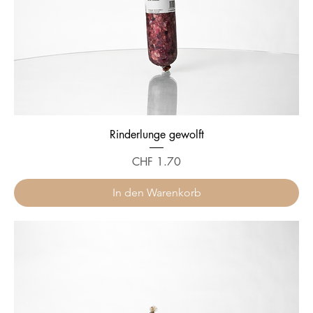
Rinderlunge gewolft
Preis
CHF 1.70
In den Warenkorb