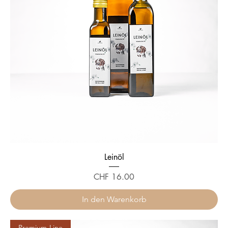
K
i
l
o
g
r
a
m
m
Leinöl
Preis
CHF 16.00
In den Warenkorb
Premium-Line