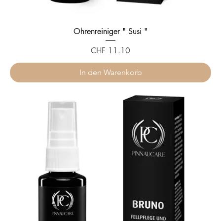
Ohrenreiniger " Susi "
Preis
CHF 11.10
In den Warenkorb