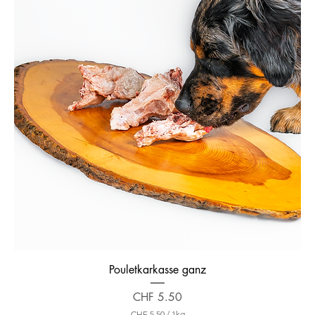
Pouletkarkasse ganz
Preis
CHF 5.50
CHF 5.50
/
1kg