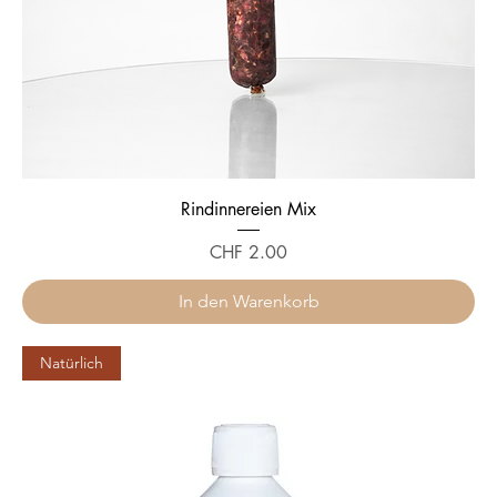
Rindinnereien Mix
Preis
CHF 2.00
In den Warenkorb
Natürlich