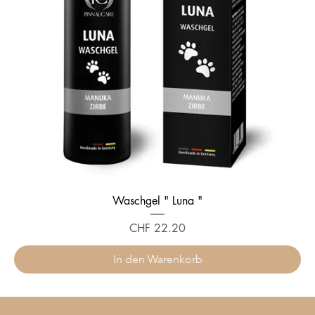
Waschgel " Luna "
Preis
CHF 22.20
In den Warenkorb