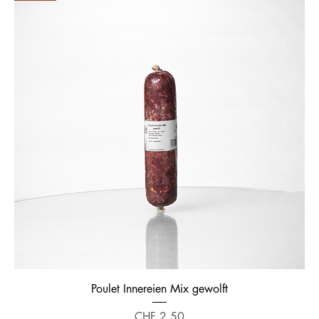
Poulet Innereien Mix gewolft
Preis
CHF 2.50