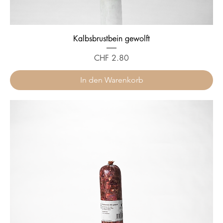
Kalbsbrustbein gewolft
Preis
CHF 2.80
In den Warenkorb