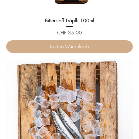
Bitterstoff Tröpfli 100ml
Preis
CHF 35.00
In den Warenkorb